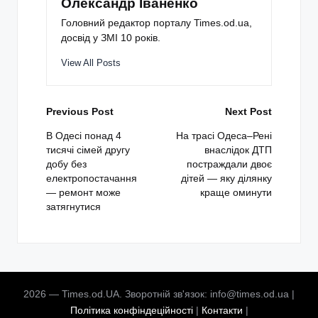
Олександр Іваненко
Головний редактор порталу Times.od.ua,
досвід у ЗМІ 10 років.
View All Posts
Post
Previous Post
Next Post
navigation
В Одесі понад 4
На трасі Одеса–Рені
тисячі сімей другу
внаслідок ДТП
добу без
постраждали двоє
електропостачання
дітей — яку ділянку
— ремонт може
краще оминути
затягнутися
2026 — Times.od.UA. Зворотній зв'язок: info@times.od.ua |
Політика конфіндеційності
|
Контакти
|