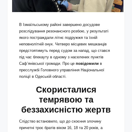
В Ізмаїльському районі завершено досудове
розслідування резонансного розбою, у результаті
якого постраждали літнє подружжя та їхній
неповнолітній онук. Четверо місцевих мешканців
предстоятимуть перед судом за напад, що стався
під час блекауту в одному з населених пунктів
Саф’янівської громади. Про це
повідомили
в
пресслужбі Головного управління Національної
поліції в Одеській області.
Скористалися
темрявою та
беззахисністю жертв
Слідство встановило, що до скоєння злочину
причетні троє братів віком 16, 18 та 20 років, а