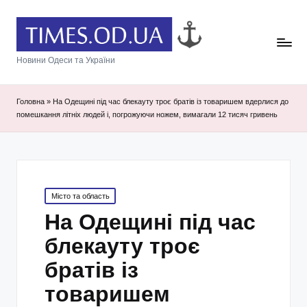
Новини Одеси та України
Головна
»
На Одещині під час блекауту троє братів із товаришем вдерлися до
помешкання літніх людей і, погрожуючи ножем, вимагали 12 тисяч гривень
Posted
Місто та область
in
На Одещині під час
блекауту троє
братів із
товаришем