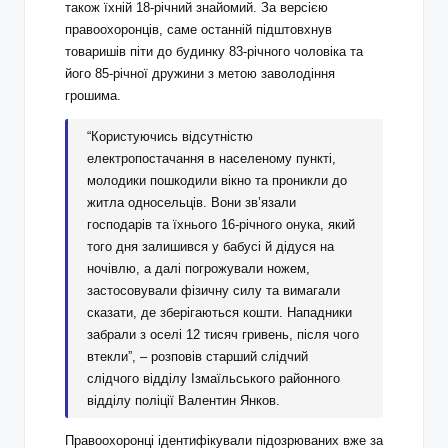
також їхній 18-річний знайомий. За версією
правоохоронців, саме останній підштовхнув
товаришів піти до будинку 83-річного чоловіка та
його 85-річної дружини з метою заволодіння
грошима.
“Користуючись відсутністю
електропостачання в населеному пункті,
молодики пошкодили вікно та проникли до
житла односельців. Вони зв’язали
господарів та їхнього 16-річного онука, який
того дня залишився у бабусі й дідуся на
ночівлю, а далі погрожували ножем,
застосовували фізичну силу та вимагали
сказати, де зберігаються кошти. Нападники
забрали з оселі 12 тисяч гривень, після чого
втекли”, – розповів старший слідчий
слідчого відділу Ізмаїльського районного
відділу поліції Валентин Янков.
Правоохоронці ідентифікували підозрюваних вже за