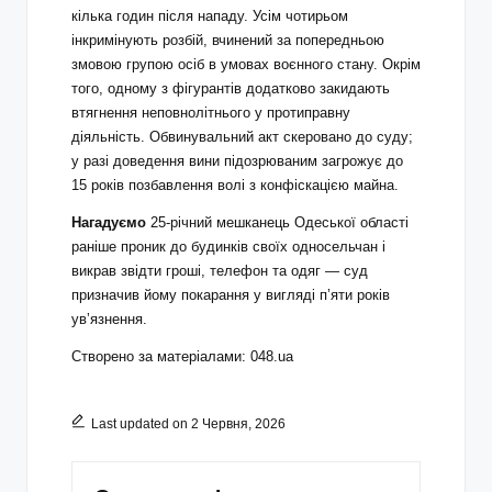
кілька годин після нападу. Усім чотирьом
інкримінують розбій, вчинений за попередньою
змовою групою осіб в умовах воєнного стану. Окрім
того, одному з фігурантів додатково закидають
втягнення неповнолітнього у протиправну
діяльність. Обвинувальний акт скеровано до суду;
у разі доведення вини підозрюваним загрожує до
15 років позбавлення волі з конфіскацією майна.
Нагадуємо
25-річний мешканець Одеської області
раніше проник до будинків своїх односельчан і
викрав звідти гроші, телефон та одяг — суд
призначив йому покарання у вигляді п’яти років
увʼязнення.
Створено за матеріалами: 048.ua
Last updated on 2 Червня, 2026