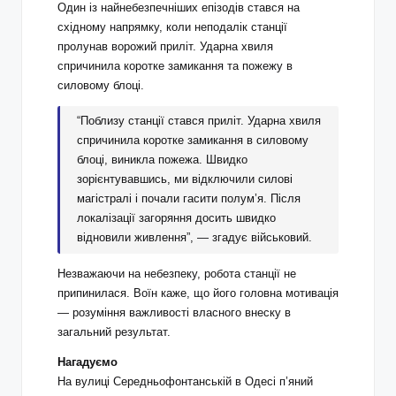
Один із найнебезпечніших епізодів стався на
східному напрямку, коли неподалік станції
пролунав ворожий приліт. Ударна хвиля
спричинила коротке замикання та пожежу в
силовому блоці.
“Поблизу станції стався приліт. Ударна хвиля
спричинила коротке замикання в силовому
блоці, виникла пожежа. Швидко
зорієнтувавшись, ми відключили силові
магістралі і почали гасити полум’я. Після
локалізації загоряння досить швидко
відновили живлення”, — згадує військовий.
Незважаючи на небезпеку, робота станції не
припинилася. Воїн каже, що його головна мотивація
— розуміння важливості власного внеску в
загальний результат.
Нагадуємо
На вулиці Середньофонтанській в Одесі п’яний