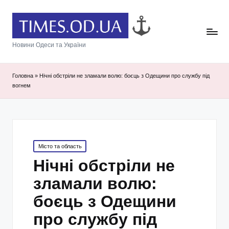
Новини Одеси та України
Головна
»
Нічні обстріли не зламали волю: боєць з Одещини про службу під
вогнем
Posted
Місто та область
in
Нічні обстріли не
зламали волю:
боєць з Одещини
про службу під