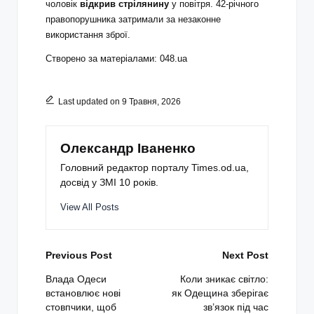
чоловік
відкрив стрілянину
у повітря. 42-річного
правопорушника затримали за незаконне
використання зброї.
Створено за матеріалами: 048.ua
Last updated on 9 Травня, 2026
Олександр Іваненко
Головний редактор порталу Times.od.ua,
досвід у ЗМІ 10 років.
View All Posts
Post
Previous Post
Next Post
navigation
Влада Одеси
Коли зникає світло:
встановлює нові
як Одещина зберігає
стовпчики, щоб
зв’язок під час