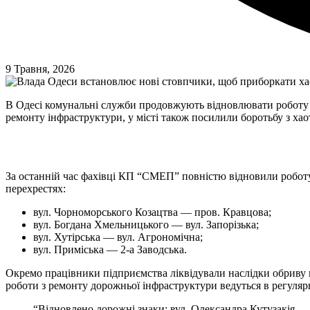
9 Травня, 2026
В Одесі комунальні служби продовжують відновлювати роботу св
ремонту інфраструктури, у місті також посилили боротьбу з х
За останній час фахівці КП “СМЕП” повністю відновили роботу 
перехрестях:
вул. Чорноморського Козацтва — пров. Кравцова;
вул. Богдана Хмельницького — вул. Запорізька;
вул. Хутірська — вул. Агрономічна;
вул. Приміська — 2-а Заводська.
Окремо працівники підприємства ліквідували наслідки обриву к
роботи з ремонту дорожньої інфраструктури ведуться в регуля
“Відновлено дорожні знаки: вул. Олександра Кутузакія — 