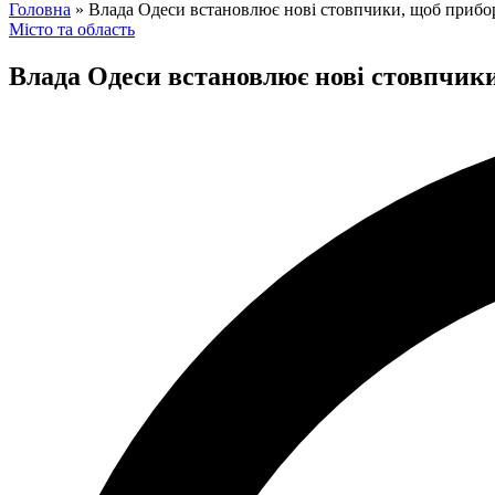
for:
Головна
»
Влада Одеси встановлює нові стовпчики, щоб приб
Posted
Місто та область
in
Влада Одеси встановлює нові стовпчи