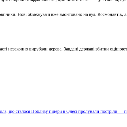
пчики. Нові обмежувачі вже змонтовано на вул. Космонавтів, 32
сті незаконно вирубали дерева. Завдані державі збитки оцінюють
Поблизу піцерії в Одесі пролунали постріли — по