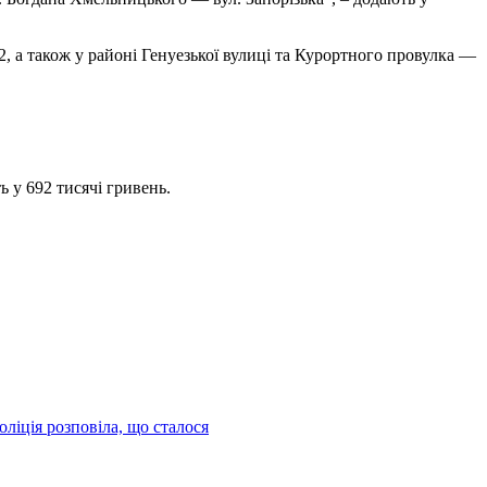
, а також у районі Генуезької вулиці та Курортного провулка —
 у 692 тисячі гривень.
ліція розповіла, що сталося