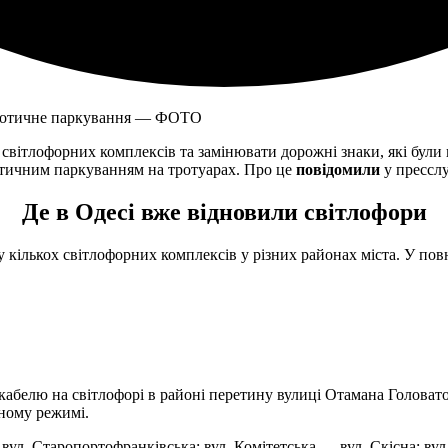
ітлофорних комплексів та замінювати дорожні знаки, які були п
аотичним паркуванням на тротуарах. Про це
повідомили
у пресслу
Де в Одесі вже відновили світлофори
кількох світлофорних комплексів у різних районах міста. У пов
абелю на світлофорі в районі перетину вулиці Отамана Головато
рному режимі.
вул. Старопортофранківська; вул. Комітетська — вул. Скісна; вул