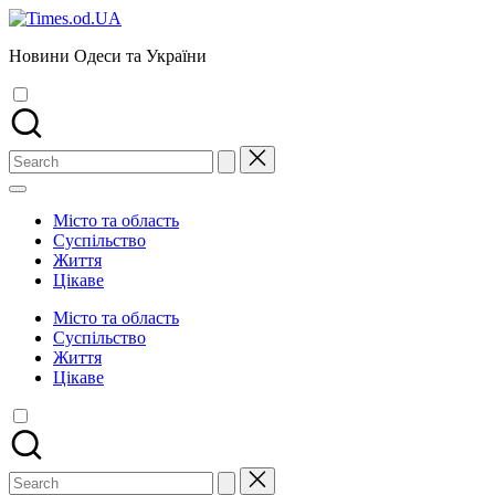
Skip
to
Новини Одеси та України
content
Search
for:
Місто та область
Суспільство
Життя
Цікаве
Місто та область
Суспільство
Життя
Цікаве
Search