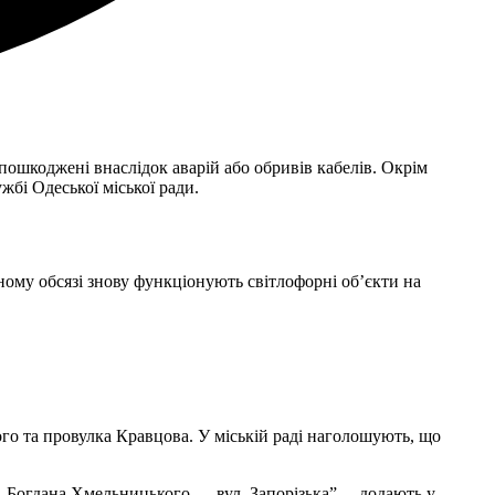
ошкоджені внаслідок аварій або обривів кабелів. Окрім
жбі Одеської міської ради.
ному обсязі знову функціонують світлофорні об’єкти на
го та провулка Кравцова. У міській раді наголошують, що
. Богдана Хмельницького — вул. Запорізька”, – додають у