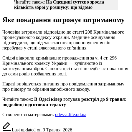
Читайте також:
На Одещині суттєво зросла
кількість зброї у розшуку: що відомо
Яке покарання загрожує затриманому
Чоловіка затримали відповідно до статті 208 Кримінального
процесуального кодексу України. Медичне освідування
підтвердило, що під час скоєння правопорушення він
перебував у стані алкогольного сп’яніння.
Слідчі відкрили кримінальне провадження за ч. 4 ст. 296
Кримінального кодексу України — хуліганство із
застосуванням зброї. Санкція цієї статті передбачає покарання
до семи років позбавлення волі.
Наразі вирішується питання про повідомлення затриманому
про підозру та обрання запобіжного заходу.
Читайте також:
В Одесі кілер готував розстріл до 9 травня:
подробиці підготовки теракту
Створено за матеріалами:
odessa-life.od.ua
Last updated on 9 Травня, 2026