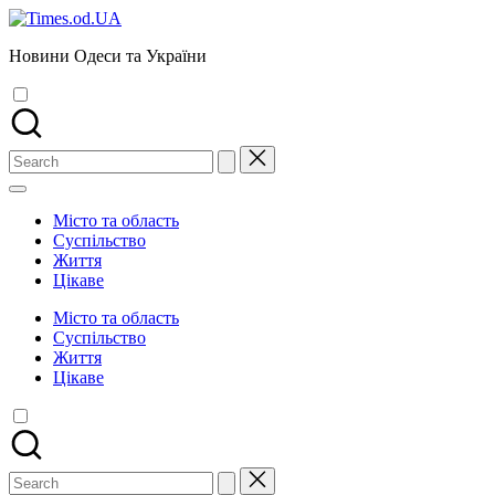
Skip
to
Новини Одеси та України
content
Search
for:
Місто та область
Суспільство
Життя
Цікаве
Місто та область
Суспільство
Життя
Цікаве
Search