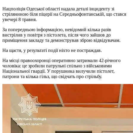
Нацполіція Одеської області надала деталі інциденту зі
стріляниною біля піцерії на Середньофонтанській, що стався
увечері 8 травня.
За попередньою інформацією, невідомий кілька разів
вистрілив у повітря з пістолета, після чого зайшов до
приміщення закладу та демонстрував зброю відвідувачам.
На щастя, у результаті події ніхто не постраждав.
На місці правоохоронці оперативно затримали 42-річного
чоловіка: це зробили патрульні спільно з військовими
Національної гвардії. У порушника вилучили пістолет,
патрони та кілька гільз, що свідчать про стрільбу.