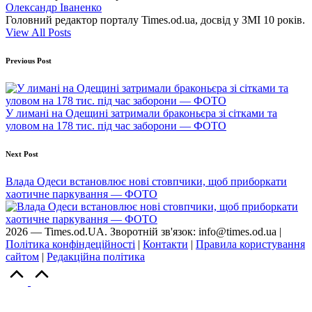
Олександр Іваненко
Головний редактор порталу Times.od.ua, досвід у ЗМІ 10 років.
View All Posts
Post
Previous Post
navigation
У лимані на Одещині затримали браконьєра зі сітками та
уловом на 178 тис. під час заборони — ФОТО
Next Post
Влада Одеси встановлює нові стовпчики, щоб приборкати
хаотичне паркування — ФОТО
2026 — Times.od.UA. Зворотній зв'язок: info@times.od.ua |
Політика конфіндеційності
|
Контакти
|
Правила користування
сайтом
|
Редакційна політика
Scroll
to
Top