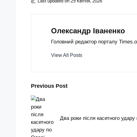
Last updated on 29 Квітня, 2026
Олександр Іваненко
Головний редактор порталу Times.od
View All Posts
Post
Previous Post
navigation
Два роки після касетного удару