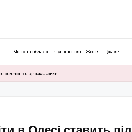
Місто та область
Суспільство
Життя
Цікаве
іле покоління старшокласників
ти в Одесі ставить під