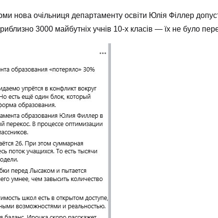
ми нова очільниця департаменту освіти Юлія Філлер допусти
приблизно 3000 майбутніх учнів 10-х класів — їх не було пе