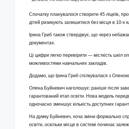
Спочатку планувалося створити 45 ліцеїв, прот
дітей ризикують залишитися без місця в 10-х 
Ірина Гриб також стверджує, що через небажан
документах.
Ці цифри легко перевірити — місткість шкіл 
можливостями навчальних закладів.
Додамо, що Ірина Гриб спілкувалася з Оленою
Олена Буйневич наголошує: раніше після заве
гарантований етап освіти. Нова модель передб
одночасно зменшує кількість доступних гарант
На думку Буйневич, хоча зміни формально спря
освіти, оскільки місце в системі починає залеж