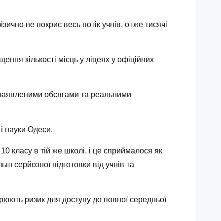
зично не покриє весь потік учнів, отже тисячі
ння кількості місць у ліцеях у офіційних
ж заявленими обсягами та реальними
і науки Одеси.
 класу в тій же школі, і це сприймалося як
ьш серйозної підготовки від учнів та
рюють ризик для доступу до повної середньої