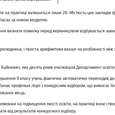
е на практиці залишаться лише 26. Місткість цих закладів фі
класах за новою моделлю.
ня визнати помилку перед керівництвом відбувається завище
оприлюднена, і проста арифметика вказує на розбіжності мі
 Буйневич, яка десять років очолювала Департамент освіти 
ршення 9 класу учень фактично автоматично переходив до 10
ачає профільні ліцеї з конкурсним відбором, що вимагає біл
ованих місць.
мовані на підвищення якості освіти, на практиці вони ство
ати від результатів конкурсного відбору.