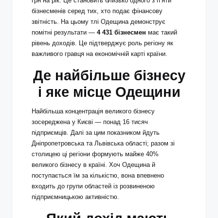
грн на рік. Це становить близько одного з п’яти
бізнесменів серед тих, хто подає фінансову
звітність. На цьому тлі Одещина демонструє
помітні результати —
4 431 бізнесмен
має такий
рівень доходів. Це підтверджує роль регіону як
важливого гравця на економічній карті країни.
Де найбільше бізнесу
і яке місце Одещини
Найбільша концентрація великого бізнесу
зосереджена у Києві — понад 16 тисяч
підприємців. Далі за цим показником йдуть
Дніпропетровська та Львівська області; разом зі
столицею ці регіони формують майже 40%
великого бізнесу в країні. Хоч Одещина й
поступається їм за кількістю, вона впевнено
входить до групи областей із розвиненою
підприємницькою активністю.