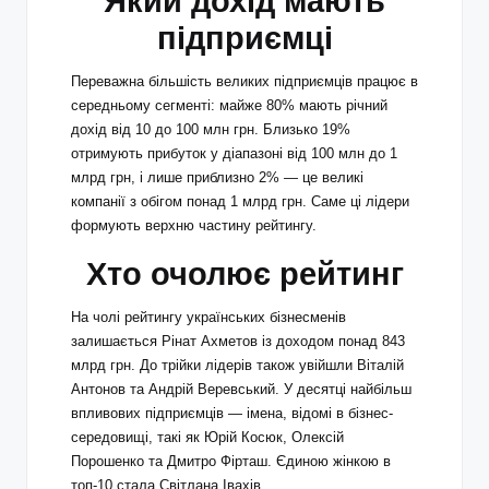
Який дохід мають
підприємці
Переважна більшість великих підприємців працює в
середньому сегменті: майже 80% мають річний
дохід від 10 до 100 млн грн. Близько 19%
отримують прибуток у діапазоні від 100 млн до 1
млрд грн, і лише приблизно 2% — це великі
компанії з обігом понад 1 млрд грн. Саме ці лідери
формують верхню частину рейтингу.
Хто очолює рейтинг
На чолі рейтингу українських бізнесменів
залишається Рінат Ахметов із доходом понад 843
млрд грн. До трійки лідерів також увійшли Віталій
Антонов та Андрій Веревський. У десятці найбільш
впливових підприємців — імена, відомі в бізнес-
середовищі, такі як Юрій Косюк, Олексій
Порошенко та Дмитро Фірташ. Єдиною жінкою в
топ-10 стала Світлана Івахів.