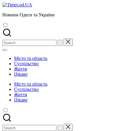
Skip
to
Новини Одеси та України
content
Search
for:
Місто та область
Суспільство
Життя
Цікаве
Місто та область
Суспільство
Життя
Цікаве
Search