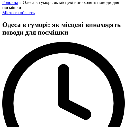
for:
Головна
»
Одеса в гуморі: як місцеві винаходять поводи для
посмішки
Posted
Місто та область
in
Одеса в гуморі: як місцеві винаходять
поводи для посмішки