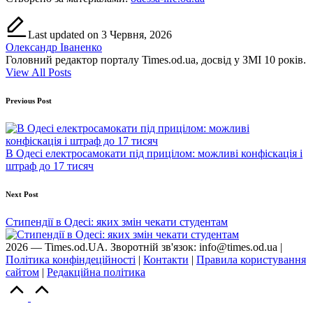
Last updated on 3 Червня, 2026
Олександр Іваненко
Головний редактор порталу Times.od.ua, досвід у ЗМІ 10 років.
View All Posts
Post
Previous Post
navigation
В Одесі електросамокати під прицілом: можливі конфіскація і
штраф до 17 тисяч
Next Post
Стипендії в Одесі: яких змін чекати студентам
2026 — Times.od.UA. Зворотній зв'язок: info@times.od.ua |
Політика конфіндеційності
|
Контакти
|
Правила користування
сайтом
|
Редакційна політика
Scroll
to
Top