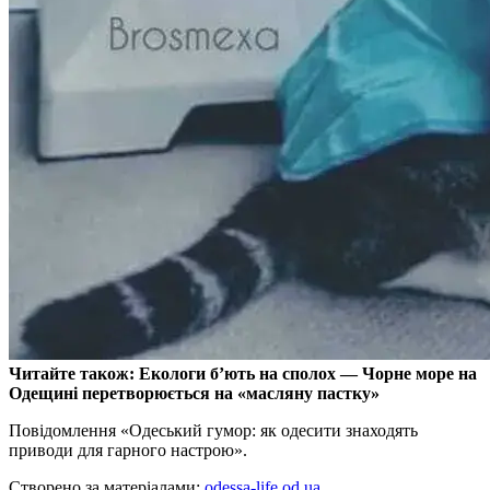
Читайте також: Екологи б’ють на сполох — Чорне море на
Одещині перетворюється на «масляну пастку»
Повідомлення «Одеський гумор: як одесити знаходять
приводи для гарного настрою».
Створено за матеріалами:
odessa-life.od.ua