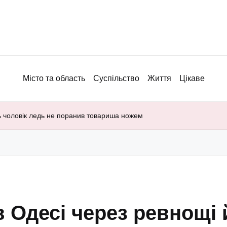
Місто та область
Суспільство
Життя
Цікаве
ль чоловік ледь не поранив товариша ножем
в Одесі через ревнощі