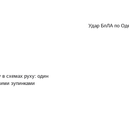
Удар БпЛА по Оде
 в схемах руху: один
вими зупинками