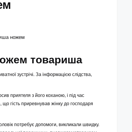
ем
 ножем товариша
иватної зустрічі. За інформацією слідства,
сив приятеля з його коханою, і під час
, що гість приревнував жінку до господаря
оловік потребує допомоги, викликали швидку.