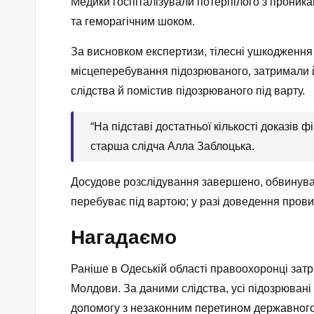
Медики госпіталізували потерпілого з прони
та геморагічним шоком.
За висновком експертизи, тілесні ушкодження 
місцеперебування підозрюваного, затримали й
слідства й помістив підозрюваного під варту.
“На підставі достатньої кількості доказі
старша слідча Алла Заблоцька.
Досудове розслідування завершено, обвинувал
перебуває під вартою; у разі доведення прови
Нагадаємо
Раніше в Одеській області правоохоронці затр
Молдови. За даними слідства, усі підозрювані
допомогу з незаконним перетином державного