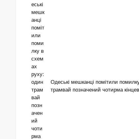
Одеські мешканці помітили помилку
трамвай позначений чотирма кінце