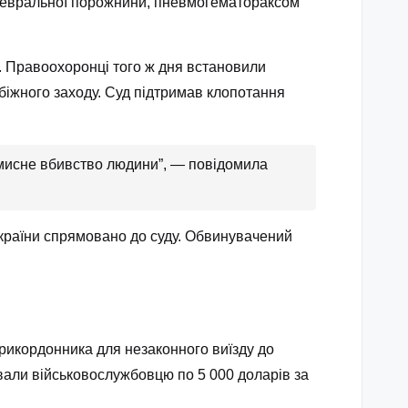
плевральної порожнини, пневмогематораксом
о. Правоохоронці того ж дня встановили
біжного заходу. Суд підтримав клопотання
 умисне вбивство людини”, — повідомила
України спрямовано до суду. Обвинувачений
прикордонника для незаконного виїзду до
ували військовослужбовцю по 5 000 доларів за