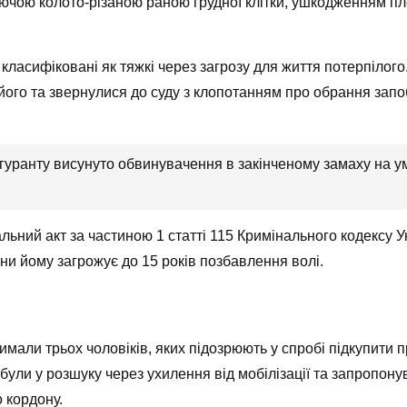
каючою колото-різаною раною грудної клітки, ушкодженням 
класифіковані як тяжкі через загрозу для життя потерпілог
ого та звернулися до суду з клопотанням про обрання запо
в фігуранту висунуто обвинувачення в закінченому замаху на
ьний акт за частиною 1 статті 115 Кримінального кодексу 
ни йому загрожує до 15 років позбавлення волі.
имали трьох чоловіків, яких підозрюють у спробі підкупити 
 були у розшуку через ухилення від мобілізації та запропон
 кордону.