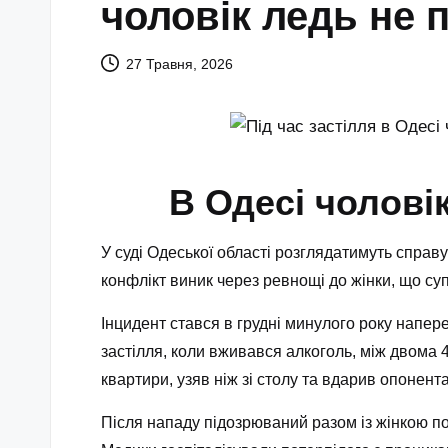
чоловік ледь не
27 Травня, 2026
В Одесі чолові
У суді Одеської області розглядатимуть справу
конфлікт виник через ревнощі до жінки, що су
Інцидент стався в грудні минулого року напере
застілля, коли вживався алкоголь, між двома 
квартири, узяв ніж зі столу та вдарив опонента
Після нападу підозрюваний разом із жінкою по