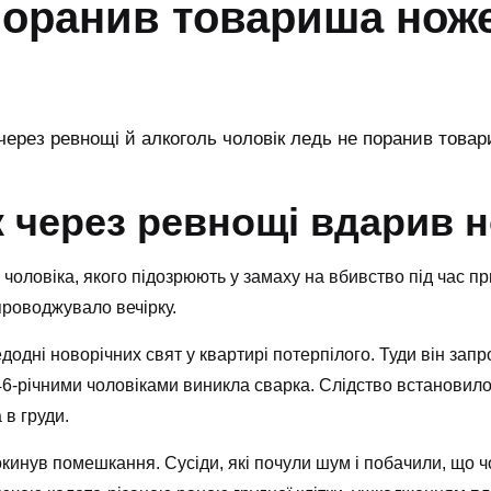
 поранив товариша нож
к через ревнощі вдарив
 чоловіка, якого підозрюють у замаху на вбивство під час пр
проводжувало вечірку.
додні новорічних свят у квартирі потерпілого. Туди він запро
46-річними чоловіками виникла сварка. Слідство встановило
 в груди.
кинув помешкання. Сусіди, які почули шум і побачили, що ч