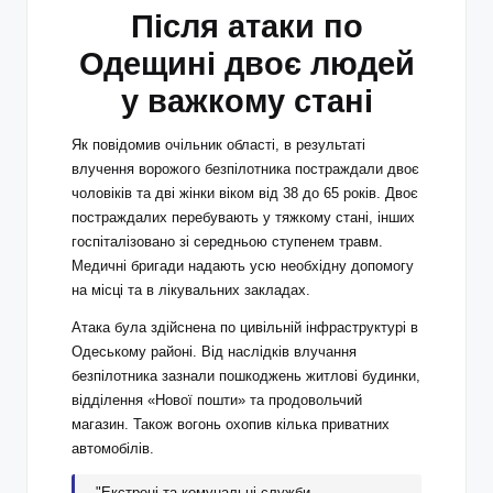
Після атаки по
Одещині двоє людей
у важкому стані
Як повідомив очільник області, в результаті
влучення ворожого безпілотника постраждали двоє
чоловіків та дві жінки віком від 38 до 65 років. Двоє
постраждалих перебувають у тяжкому стані, інших
госпіталізовано зі середньою ступенем травм.
Медичні бригади надають усю необхідну допомогу
на місці та в лікувальних закладах.
Атака була здійснена по цивільній інфраструктурі в
Одеському районі. Від наслідків влучання
безпілотника зазнали пошкоджень житлові будинки,
відділення «Нової пошти» та продовольчий
магазин. Також вогонь охопив кілька приватних
автомобілів.
"Екстрені та комунальні служби