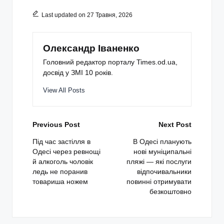
Last updated on 27 Травня, 2026
Олександр Іваненко
Головний редактор порталу Times.od.ua,
досвід у ЗМІ 10 років.
View All Posts
Post
Previous Post
Next Post
navigation
Під час застілля в
В Одесі планують
Одесі через ревнощі
нові муніципальні
й алкоголь чоловік
пляжі — які послуги
ледь не поранив
відпочивальники
товариша ножем
повинні отримувати
безкоштовно