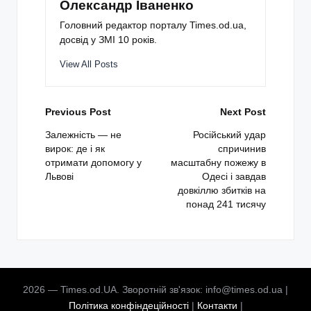
Олександр Іваненко
Головний редактор порталу Times.od.ua,
досвід у ЗМІ 10 років.
View All Posts
Post
Previous Post
Next Post
navigation
Залежність — не
Російський удар
вирок: де і як
спричинив
отримати допомогу у
масштабну пожежу в
Львові
Одесі і завдав
довкіллю збитків на
понад 241 тисячу
2026 — Times.od.UA. Зворотній зв'язок: info@times.od.ua |
Політика конфіндеційності
|
Контакти
|