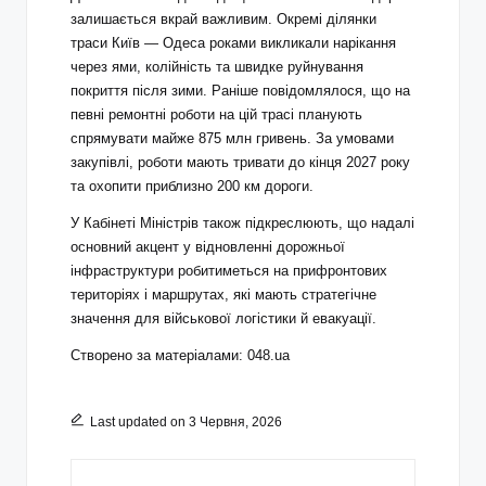
залишається вкрай важливим. Окремі ділянки
траси Київ — Одеса роками викликали нарікання
через ями, колійність та швидке руйнування
покриття після зими. Раніше повідомлялося, що на
певні ремонтні роботи на цій трасі планують
спрямувати майже 875 млн гривень. За умовами
закупівлі, роботи мають тривати до кінця 2027 року
та охопити приблизно 200 км дороги.
У Кабінеті Міністрів також підкреслюють, що надалі
основний акцент у відновленні дорожньої
інфраструктури робитиметься на прифронтових
територіях і маршрутах, які мають стратегічне
значення для військової логістики й евакуації.
Створено за матеріалами: 048.ua
Last updated on 3 Червня, 2026