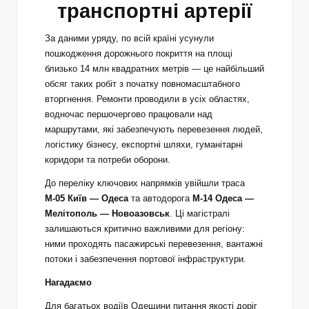
транспортні артерії
За даними уряду, по всій країні усунули
пошкодження дорожнього покриття на площі
близько 14 млн квадратних метрів — це найбільший
обсяг таких робіт з початку повномасштабного
вторгнення. Ремонти проводили в усіх областях,
водночас першочергово працювали над
маршрутами, які забезпечують перевезення людей,
логістику бізнесу, експортні шляхи, гуманітарні
коридори та потреби оборони.
До переліку ключових напрямків увійшли траса
М-05 Київ — Одеса
та автодорога
М-14 Одеса —
Мелітополь — Новоазовськ
. Ці магістралі
залишаються критично важливими для регіону:
ними проходять пасажирські перевезення, вантажні
потоки і забезпечення портової інфраструктури.
Нагадаємо
Для багатьох водіїв Одещини питання якості доріг