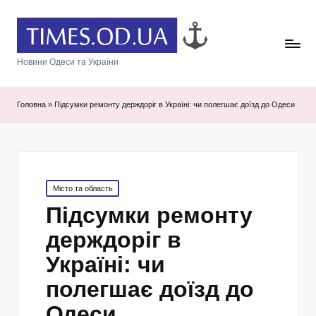
Новини Одеси та України
Головна
»
Підсумки ремонту держдоріг в Україні: чи полегшає доїзд до Одеси
Posted
Місто та область
in
Підсумки ремонту
держдоріг в
Україні: чи
полегшає доїзд до
Одеси