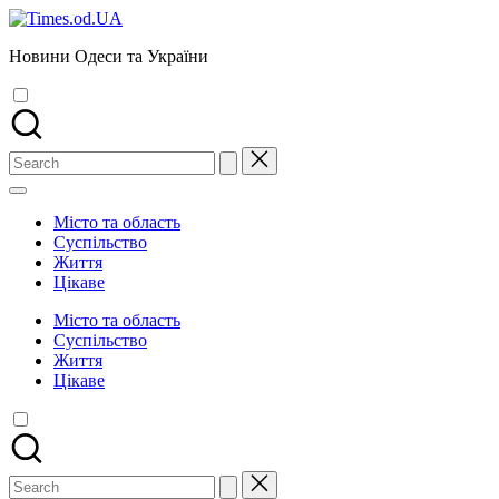
Skip
to
Новини Одеси та України
content
Search
for:
Місто та область
Суспільство
Життя
Цікаве
Місто та область
Суспільство
Життя
Цікаве
Search