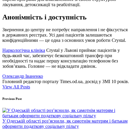
лікування, детоксикації та реабілітації.
Анонімність і доступність
Звернення до центру не потребує направлення і не фіксується
в державних реєстрах. Усі дані пацієнтів залишаються
конфіденційними — це одна з основних умов роботи Crystal.
Наркологічна клініка
Crystal у Львові приймає пацієнтів у
будь-який час, забезпечує безкоштовний трансфер при
необхідності та надає першу консультацію телефоном без
зобов’язань. Головне — не відкладати дзвінок.
Олександр Іваненко
Головний редактор порталу Times.od.ua, досвід у ЗМІ 10 років.
View All Posts
Post
Previous Post
navigation
У Одеській області роз’яснили, як самотнім матерям і батькам
оформити податкову соціальну пільгу