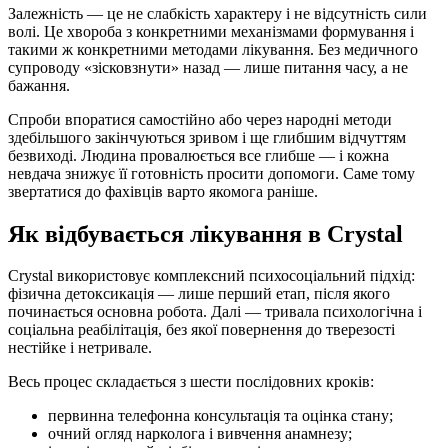
Залежність — це не слабкість характеру і не відсутність сили
волі. Це хвороба з конкретними механізмами формування і
такими ж конкретними методами лікування. Без медичного
супроводу «зісковзнути» назад — лише питання часу, а не
бажання.
Спроби впоратися самостійно або через народні методи
здебільшого закінчуються зривом і ще глибшим відчуттям
безвиході. Людина провалюється все глибше — і кожна
невдача знижує її готовність просити допомоги. Саме тому
звертатися до фахівців варто якомога раніше.
Як відбувається лікування в Crystal
Crystal використовує комплексний психосоціальний підхід:
фізична детоксикація — лише перший етап, після якого
починається основна робота. Далі — тривала психологічна і
соціальна реабілітація, без якої повернення до тверезості
нестійке і нетривале.
Весь процес складається з шести послідовних кроків:
первинна телефонна консультація та оцінка стану;
очний огляд нарколога і вивчення анамнезу;