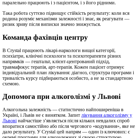
паралельно працюють і з пацієнтом, і з його рідними.
Така робота суттєво підвищує стійкість результату: коли вся
родина розуміє механізми залежності і знає, як реагувати —
ризик зриву після виписки значно знижується.
Команда фахівців центру
В Crystal працюють лікарі-наркологи вищої категорії,
психіатри, клінічні психологи та психотерапевти різних
напрямків — гештальт, клієнт-центрований підхід,
травмафокус терапія, арт-терапія. Кожен пацієнт отримує
індивідуальний план лікування: діагноз, структура програми і
тривалість курсу підбираються особисто, а не за стандартною
схемою.
Допомога при алкоголізмі у Львові
Алкогольна залежність — статистично найпоширеніша в
Україні, і Львів не є винятком. Запит
лікування алкоголізму у
Львові
найчастіше з’являється після кількох невдалих спроб
впоратися самостійно або після чергового «кодування», яке не
дало результату. У Crystal цей напрям — один із ключових: є
окремі програми для алкозалежних зі своєю структурою