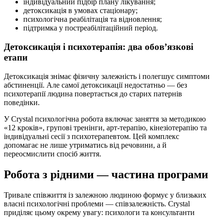
індивідуальний підбір плану лікування;
детоксикація в умовах стаціонару;
психологічна реабілітація та відновлення;
підтримка у постреабілітаційний період.
Детоксикація і психотерапія: два обов’язкові
етапи
Детоксикація знімає фізичну залежність і полегшує симптоми
абстиненції. Але самої детоксикації недостатньо — без
психотерапії людина повертається до старих патернів
поведінки.
У Crystal психологічна робота включає заняття за методикою
«12 кроків», групові тренінги, арт-терапію, кінезіотерапію та
індивідуальні сесії з психотерапевтом. Цей комплекс
допомагає не лише утриматись від речовини, а й
переосмислити спосіб життя.
Робота з рідними — частина програми
Тривале співжиття із залежною людиною формує у близьких
власні психологічні проблеми — співзалежність. Crystal
приділяє цьому окрему увагу: психологи та консультанти