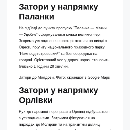
Затори у напрямку
Паланки
На під’їзді до пункту пропуску “Паланка — Маяки
— Удобне” сформувалися кілька великих черг.
Зокрема ускладнення спостерігаються на виїзді з
Одеси, поблизу національного природного парку
“Нижньодністровський” та безпосередньо на
кордоні. Орієнтовний час у дорозі наразі становить
близько 1 години 28 хвилин.
Затори до Молдови. Фото: скриншот з Google Maps
Затори у напрямку
Орлівки
Рух до паромної переправи в Орлівці відбувається
з ускладненнями. Затримки фіксуються на
підходах до Молдови та на транзитній ділянці