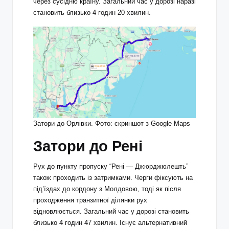
через сусідню країну. Загальний час у дорозі наразі
становить близько 4 годин 20 хвилин.
Затори до Орлівки. Фото: скриншот з Google Maps
Затори до Рені
Рух до пункту пропуску “Рені — Джюрджюлешть”
також проходить із затримками. Черги фіксують на
під’їздах до кордону з Молдовою, тоді як після
проходження транзитної ділянки рух
відновлюється. Загальний час у дорозі становить
близько 4 годин 47 хвилин. Існує альтернативний