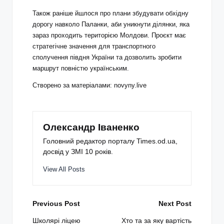
Також раніше йшлося про плани збудувати обхідну
дорогу навколо Паланки, аби уникнути ділянки, яка
зараз проходить територією Молдови. Проєкт має
стратегічне значення для транспортного
сполучення півдня України та дозволить зробити
маршрут повністю українським.
Створено за матеріалами: novyny.live
Олександр Іваненко
Головний редактор порталу Times.od.ua,
досвід у ЗМІ 10 років.
View All Posts
Post
Previous Post
Next Post
navigation
Школярі ліцею
Хто та за яку вартість