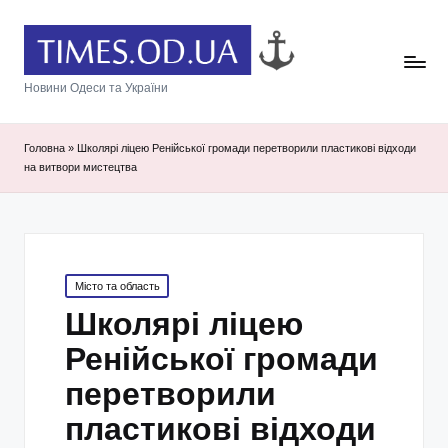
Новини Одеси та України
Головна
»
Школярі ліцею Ренійської громади перетворили пластикові відходи
на витвори мистецтва
Posted
Місто та область
in
Школярі ліцею
Ренійської громади
перетворили
пластикові відходи