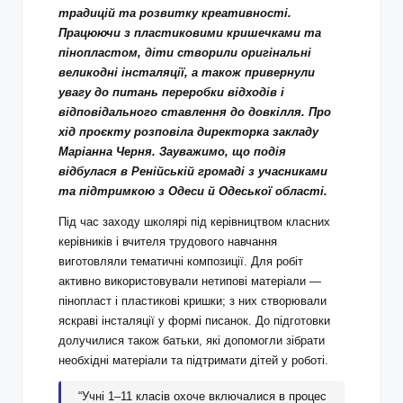
традицій та розвитку креативності.
Працюючи з пластиковими кришечками та
пінопластом, діти створили оригінальні
великодні інсталяції, а також привернули
увагу до питань переробки відходів і
відповідального ставлення до довкілля. Про
хід проєкту розповіла директорка закладу
Маріанна Черня. Зауважимо, що подія
відбулася в Ренійській громаді з учасниками
та підтримкою з Одеси й Одеської області.
Під час заходу школярі під керівництвом класних
керівників і вчителя трудового навчання
виготовляли тематичні композиції. Для робіт
активно використовували нетипові матеріали —
пінопласт і пластикові кришки; з них створювали
яскраві інсталяції у формі писанок. До підготовки
долучилися також батьки, які допомогли зібрати
необхідні матеріали та підтримати дітей у роботі.
“Учні 1–11 класів охоче включалися в процес