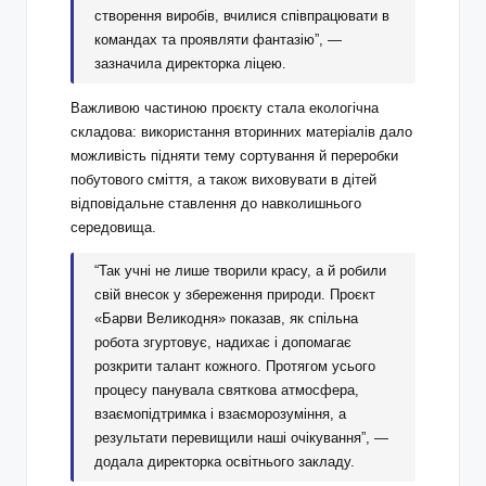
створення виробів, вчилися співпрацювати в
командах та проявляти фантазію”, —
зазначила директорка ліцею.
Важливою частиною проєкту стала екологічна
складова: використання вторинних матеріалів дало
можливість підняти тему сортування й переробки
побутового сміття, а також виховувати в дітей
відповідальне ставлення до навколишнього
середовища.
“Так учні не лише творили красу, а й робили
свій внесок у збереження природи. Проєкт
«Барви Великодня» показав, як спільна
робота згуртовує, надихає і допомагає
розкрити талант кожного. Протягом усього
процесу панувала святкова атмосфера,
взаємопідтримка і взаєморозуміння, а
результати перевищили наші очікування”, —
додала директорка освітнього закладу.