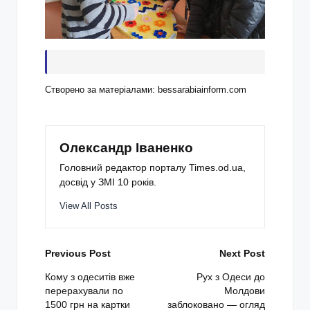
Створено за матеріалами: bessarabiainform.com
Олександр Іваненко
Головний редактор порталу Times.od.ua,
досвід у ЗМІ 10 років.
View All Posts
Post
Previous Post
Next Post
navigation
Кому з одеситів вже
Рух з Одеси до
перерахували по
Молдови
1500 грн на картки
заблоковано — огляд