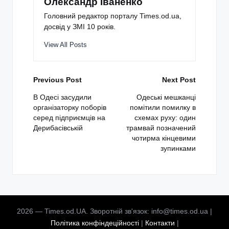
Олександр Іваненко
Головний редактор порталу Times.od.ua,
досвід у ЗМІ 10 років.
View All Posts
Post
Previous Post
Next Post
navigation
В Одесі засудили
Одеські мешканці
організаторку поборів
помітили помилку в
серед підприємців на
схемах руху: один
Дерибасівській
трамвай позначений
чотирма кінцевими
зупинками
2026 — Times.od.UA. Зворотній зв'язок: info@times.od.ua |
Політика конфіндеційності
|
Контакти
|