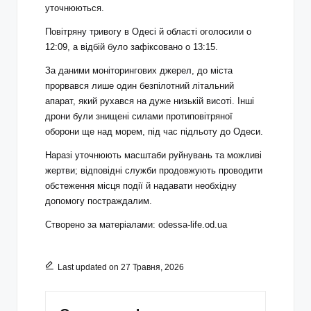
уточнюються.
Повітряну тривогу в Одесі й області оголосили о
12:09, а відбій було зафіксовано о 13:15.
За даними моніторингових джерел, до міста
прорвався лише один безпілотний літальний
апарат, який рухався на дуже низькій висоті. Інші
дрони були знищені силами протиповітряної
оборони ще над морем, під час підльоту до Одеси.
Наразі уточнюють масштаби руйнувань та можливі
жертви; відповідні служби продовжують проводити
обстеження місця події й надавати необхідну
допомогу постраждалим.
Створено за матеріалами:
odessa-life.od.ua
Last updated on 27 Травня, 2026