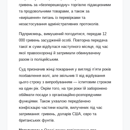
гривень за «безперешкодну» торгівлю підакцизними
та продовольчими товарами, а також за
«вирішення» питань із перевірками та
незастосування адміністративних протоколів.
Підприємець, вимушений погодитися, передав 12
000 гривень засудженій особі. Повторна передача
такої ж суми відбулася наступного місяця, під час
якої правоохоронці й затримали обвинувачену
разом із поліцейським.
Суд призначив жінці покарання у вигляді п’яти років
позбавлення волі, але звільнив її від відбування
цього строку з випробуванням — іспитовим строком
на один рік. Окрім того, на три роки їй заборонено
обіймати посади з організаційно-розпорядчими
функціями. Також ухвалою передбачено
конфіскацію частини коштів, вилучених під час
затримання: гривень, доларів США, євро та
британських фунтів.