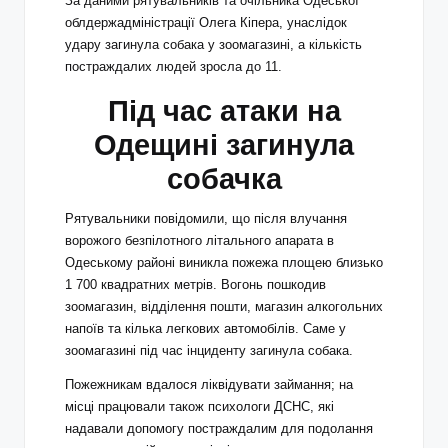
За даними рятувальників та очільника Одеської
облдержадміністрації Олега Кіпера, унаслідок
удару загинула собака у зоомагазині, а кількість
постраждалих людей зросла до 11.
Під час атаки на
Одещині загинула
собачка
Рятувальники повідомили, що після влучання
ворожого безпілотного літального апарата в
Одеському районі виникла пожежа площею близько
1 700 квадратних метрів. Вогонь пошкодив
зоомагазин, відділення пошти, магазин алкогольних
напоїв та кілька легкових автомобілів. Саме у
зоомагазині під час інциденту загинула собака.
Пожежникам вдалося ліквідувати займання; на
місці працювали також психологи ДСНС, які
надавали допомогу постраждалим для подолання