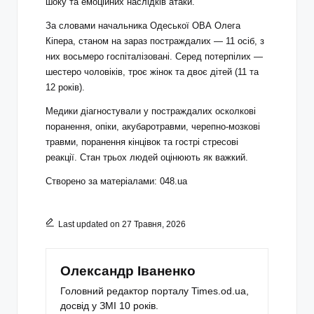
шоку та емоційних наслідків атаки.
За словами начальника Одеської ОВА Олега
Кіпера, станом на зараз постраждалих — 11 осіб, з
них восьмеро госпіталізовані. Серед потерпілих —
шестеро чоловіків, троє жінок та двоє дітей (11 та
12 років).
Медики діагностували у постраждалих осколкові
поранення, опіки, акубаротравми, черепно-мозкові
травми, поранення кінцівок та гострі стресові
реакції. Стан трьох людей оцінюють як важкий.
Створено за матеріалами: 048.ua
Last updated on 27 Травня, 2026
Олександр Іваненко
Головний редактор порталу Times.od.ua,
досвід у ЗМІ 10 років.