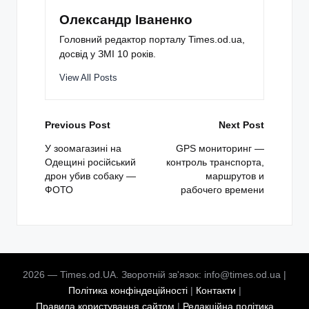
Олександр Іваненко
Головний редактор порталу Times.od.ua,
досвід у ЗМІ 10 років.
View All Posts
Post
Previous Post
Next Post
navigation
У зоомагазині на
GPS мониторинг —
Одещині російський
контроль транспорта,
дрон убив собаку —
маршрутов и
ФОТО
рабочего времени
2026 — Times.od.UA. Зворотній зв'язок: info@times.od.ua |
Політика конфіндеційності
|
Контакти
|
Правила користування сайтом
|
Редакційна політика