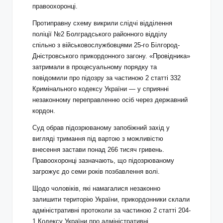
правоохоронці.
Протиправну схему викрили слідчі відділення
поліції №2 Болградського районного відділу
спільно з військовослужбовцями 25-го Білгород-
Дністровського прикордонного загону. «Провідника»
затримали в процесуальному порядку та
повідомили про підозру за частиною 2 статті 332
Кримінального кодексу України — у сприянні
незаконному переправленню осіб через державний
кордон.
Суд обрав підозрюваному запобіжний захід у
вигляді тримання під вартою з можливістю
внесення застави понад 266 тисяч гривень.
Правоохоронці зазначають, що підозрюваному
загрожує до семи років позбавлення волі.
Щодо чоловіків, які намагалися незаконно
залишити територію України, прикордонники склали
адміністративні протоколи за частиною 2 статті 204-
1 Кодексу України про адміністративні