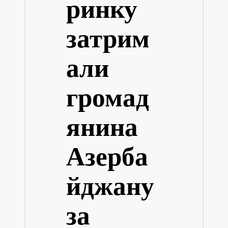
ринку
затрим
али
громад
янина
Азерба
йджану
за