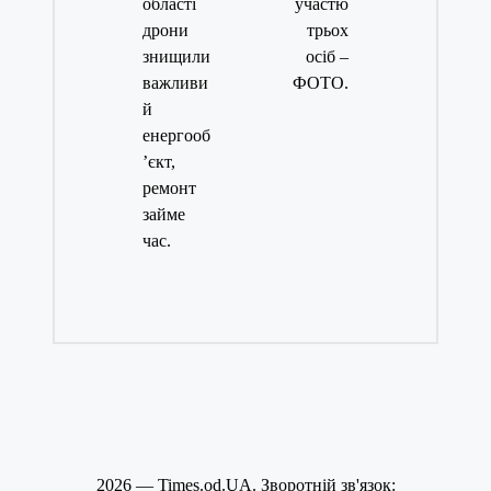
області
участю
дрони
трьох
знищили
осіб –
важливи
ФОТО.
й
енергооб
’єкт,
ремонт
займе
час.
2026 — Times.od.UA. Зворотній зв'язок: