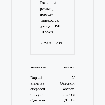
Головний
редактор
порталу
Times.od.ua,
досвід у ЗМІ
10 років.
View All Posts
Post
Previous Post
Next Post
navigation
Ворожі
У
атаки на
Одеській
енергоси
області
стему: в
сталося
Одеській
ДТП з