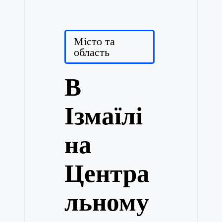
Posted
Місто та
in
область
В
Ізмаїлі
на
Центра
льному