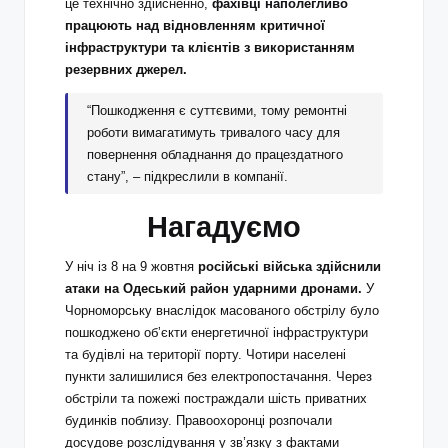
це технічно здійсненно,
фахівці наполегливо
працюють над відновленням критичної
інфраструктури та клієнтів з використанням
резервних джерел.
“Пошкодження є суттєвими, тому ремонтні
роботи вимагатимуть тривалого часу для
повернення обладнання до працездатного
стану”, – підкреслили в компанії.
Нагадуємо
У ніч із 8 на 9 жовтня
російські війська здійснили
атаки на Одеський район ударними дронами.
У
Чорноморську внаслідок масованого обстрілу було
пошкоджено обʼєкти енергетичної інфраструктури
та будівлі на території порту. Чотири населені
пункти залишилися без електропостачання. Через
обстріли та пожежі постраждали шість приватних
будинків поблизу. Правоохоронці розпочали
досудове розслідування у зв’язку з фактами