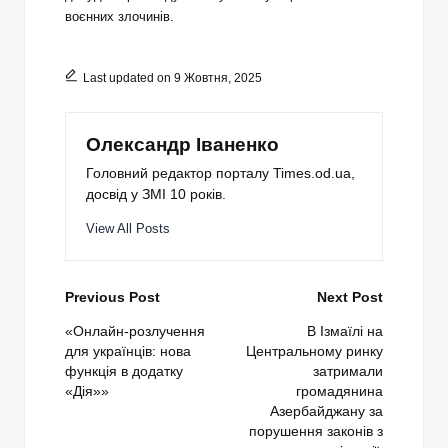
воєнних злочинів.
Last updated on 9 Жовтня, 2025
Олександр Іваненко
Головний редактор порталу Times.od.ua,
досвід у ЗМІ 10 років.
View All Posts
Post
Previous Post
Next Post
navigation
«Онлайн-розлучення
В Ізмаїлі на
для українців: нова
Центральному ринку
функція в додатку
затримали
«Дія»»
громадянина
Азербайджану за
порушення законів з