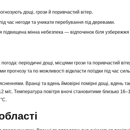
рогнозують дощі, грози й поривчастий вітер.
під час негоди та уникати перебування під деревами.
ся підвищена мінна небезпека — відпочинок біля узбережжя
а погода: періодичні дощі, місцями грози та поривчастий віт
и прогнозу та по можливості відкласти поїздки під час силь
сненнями. Вранці та вдень ймовірні помірні дощі, вдень та
12 м/с. Температура повітря вночі становитиме близько 16–
°С.
області