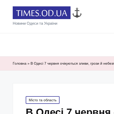
Новини Одеси та України
Головна
»
В Одесі 7 червня очікуються зливи, грози й небе
Posted
Місто та область
in
В Одесі 7 червня