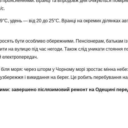
з проясненнями. Вранці та впродовж дня очікуються помірні,
/с.
9°С, удень — від 20 до 25°С. Вранці на окремих ділянках а
осять бути особливо обережними. Пенсіонерам, батькам із 
ти на вулицю під час негоди. Також слід уникати стояння 
й електропередач.
іля моря: через шторм у Чорному морі зростає мінна небез
 узбережжя і викидання на берег. Це робить перебування на
щими: завершено післязимовий ремонт на Одещині пере