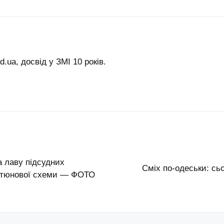
.ua, досвід у ЗМІ 10 років.
а лаву підсудних
Сміх по-одеськи: сь
тютюнової схеми — ФОТО