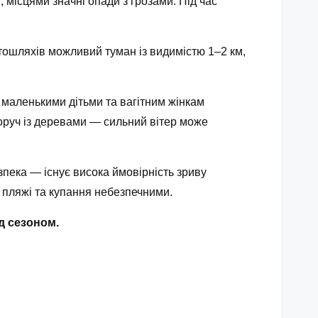
 місцями значні опади з грозами. Під час
втошляхів можливий туман із видимістю 1–2 км,
маленькими дітьми та вагітним жінкам
поруч із деревами — сильний вітер може
пека — існує висока ймовірність зриву
 пляжі та купання небезпечними.
д сезоном.