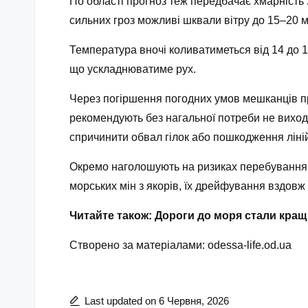
По області прогноз теж передбачає хмарність 
сильних гроз можливі шквали вітру до 15–20 м
Температура вночі коливатиметься від 14 до 1
що ускладнюватиме рух.
Через погіршення погодних умов мешканців пр
рекомендують без нагальної потреби не виходи
спричинити обвал гілок або пошкодження ліні
Окремо наголошують на ризиках перебування б
морських мін з якорів, їх дрейфування вздовж
Читайте також: Дороги до моря стали кра
Створено за матеріалами:
odessa-life.od.ua
Last updated on 6 Червня, 2026