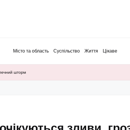
Місто та область
Суспільство
Життя
Цікаве
зпечний шторм
 очікуються зливи, гро