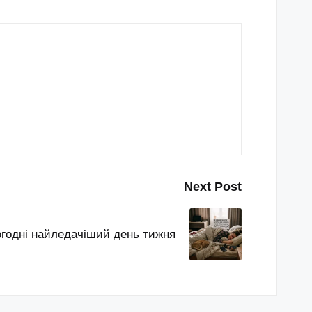
Next Post
огодні найледачіший день тижня