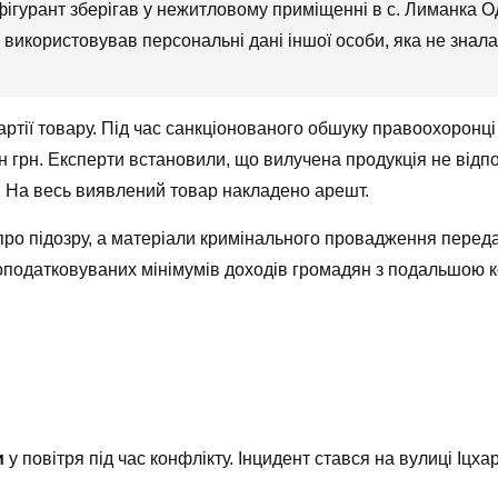
ігурант зберігав у нежитловому приміщенні в с. Лиманка О
н використовував персональні дані іншої особи, яка не знала
партії товару. Під час санкціонованого обшуку правоохоронц
н грн. Експерти встановили, що вилучена продукція не відп
а. На весь виявлений товар накладено арешт.
ро підозру, а матеріали кримінального провадження передан
неоподатковуваних мінімумів доходів громадян з подальшою
и
у повітря під час конфлікту. Інцидент стався на вулиці Іцх