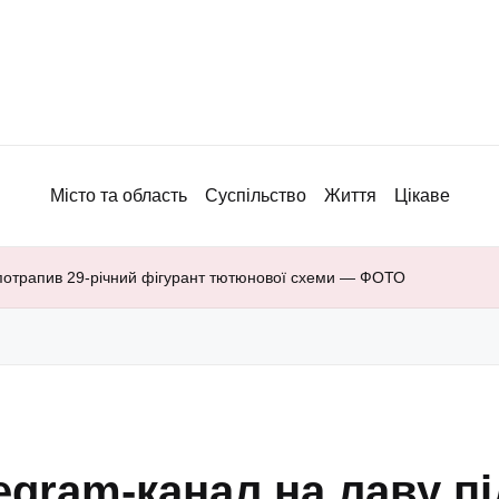
Місто та область
Суспільство
Життя
Цікаве
х потрапив 29-річний фігурант тютюнової схеми — ФОТО
legram-канал на лаву п