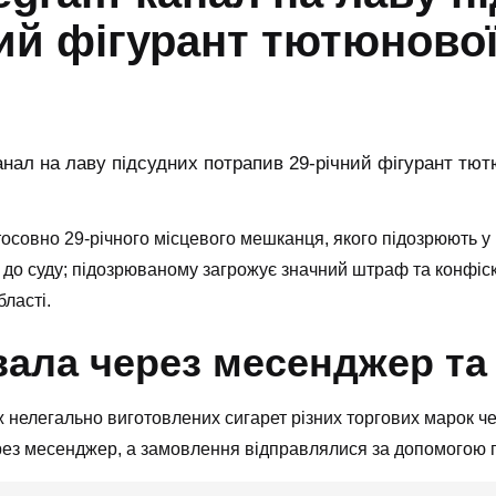
ний фігурант тютюнов
осовно 29-річного місцевого мешканця, якого підозрюють у
до суду; підозрюваному загрожує значний штраф та конфіск
ласті.
ла через месенджер та 
 нелегально виготовлених сигарет різних торгових марок че
рез месенджер, а замовлення відправлялися за допомогою п