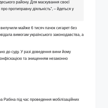
деського району. Для маскування своєї
 про протиправну діяльність”, – йдеться у
і вилучили майже 6 тисяч пачок сигарет без
овідала вимогам українського законодавства, а
о до суду. У разі доведення вини йому
 конфіскацією та знищенням незаконно
ара Рабіна під час проведення мобілізаційних