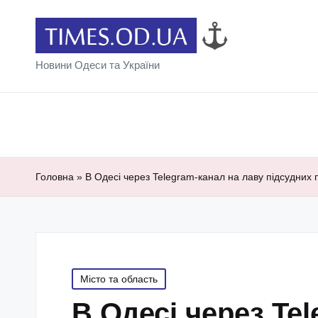
Новини Одеси та України
Головна
»
В Одесі через Telegram-канал на лаву підсудни
Posted
Місто та область
in
В Одесі через Te