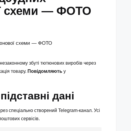
ої схеми — ФОТО
 незаконному збуті тютюнових виробів через
ація товару.
Повідомляють
у
підставні дані
рез спеціально створений Telegram-канал. Усі
оштових сервісів.