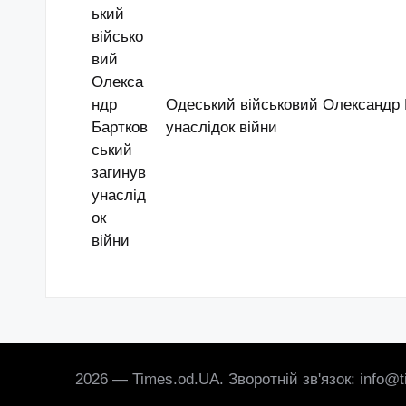
Одеський військовий Олександр 
унаслідок війни
2026 — Times.od.UA. Зворотній зв'язок: info@t