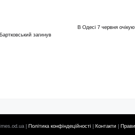
В Одесі 7 червня очіку
Бартковський загинув
imes.od.ua |
Політика конфіндеційності
|
Контакти
|
Прави