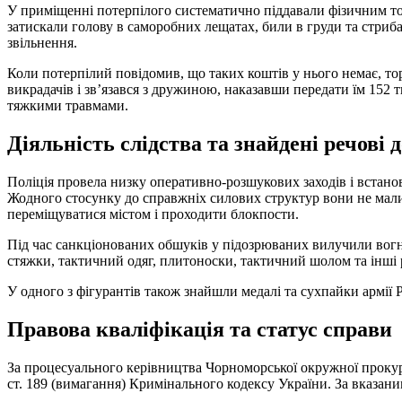
У приміщенні потерпілого систематично піддавали фізичним то
затискали голову в саморобних лещатах, били в груди та стриб
звільнення.
Коли потерпілий повідомив, що таких коштів у нього немає, то
викрадачів і зв’язався з дружиною, наказавши передати їм 152 
тяжкими травмами.
Діяльність слідства та знайдені речові 
Поліція провела низку оперативно-розшукових заходів і встано
Жодного стосунку до справжніх силових структур вони не мали
переміщуватися містом і проходити блокпости.
Під час санкціонованих обшуків у підозрюваних вилучили вогне
стяжки, тактичний одяг, плитоноски, тактичний шолом та інші 
У одного з фігурантів також знайшли медалі та сухпайки армії 
Правова кваліфікація та статус справи
За процесуального керівництва Чорноморської окружної прокура
ст. 189 (вимагання) Кримінального кодексу України. За вказани