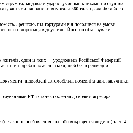
им струмом, завдавали ударів гумовими кийками по ступнях,
ж катуваннями нападники вимагали 360 тисяч доларів за його
домість. Зрештою, під тортурами він погодився на умови
сля чого підприємця відпустили. Його госпіталізували з
 жителів, один із яких — уродженець Російської Федерації.
ументи й підробні номерні знаки, щоб безперешкодно
 документи, підроблені автомобільні номерні знаки, наручники,
формуваннями РФ та їхнє ставлення до країни-агресора.
 (незаконне позбавлення волі або викрадення людини) та ч. 4