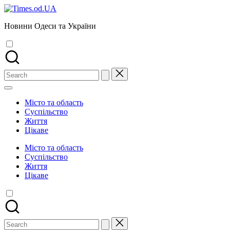
Skip
to
Новини Одеси та України
content
Search
for:
Місто та область
Суспільство
Життя
Цікаве
Місто та область
Суспільство
Життя
Цікаве
Search