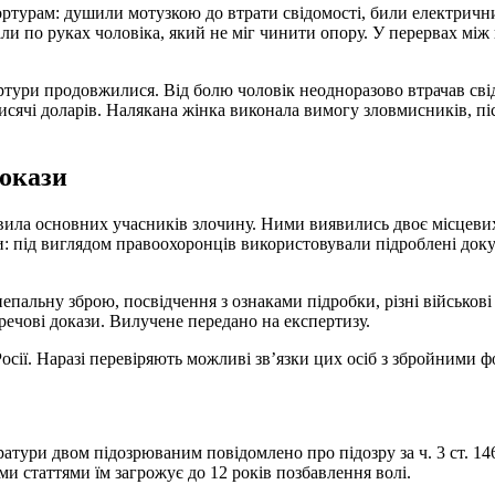
ртурам: душили мотузкою до втрати свідомості, били електричн
али по руках чоловіка, який не міг чинити опору. У перервах мі
ртури продовжилися. Від болю чоловік неодноразово втрачав сві
тисячі доларів. Налякана жінка виконала вимогу зловмисників, пі
докази
вила основних учасників злочину. Ними виявились двоє місцевих
: під виглядом правоохоронців використовували підроблені док
пальну зброю, посвідчення з ознаками підробки, різні військові
речові докази. Вилучене передано на експертизу.
Росії. Наразі перевіряють можливі зв’язки цих осіб з збройними 
тури двом підозрюваним повідомлено про підозру за ч. 3 ст. 146
ми статтями їм загрожує до 12 років позбавлення волі.