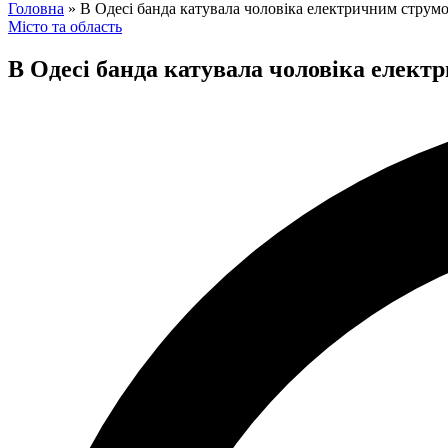
for:
Головна
»
В Одесі банда катувала чоловіка електричним струмо
Posted
Місто та область
in
В Одесі банда катувала чоловіка елект