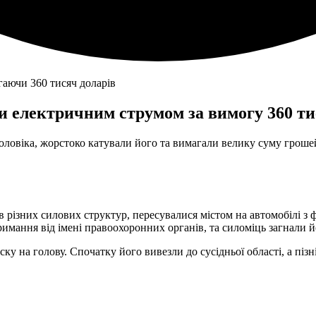
и електричним струмом за вимогу 360 ти
оловіка, жорстоко катували його та вимагали велику суму грошей
ків різних силових структур, пересувалися містом на автомобілі
римання від імені правоохоронних органів, та силоміць загнали 
ку на голову. Спочатку його вивезли до сусідньої області, а піз