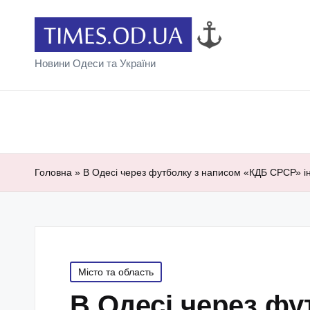
Новини Одеси та України
Головна
»
В Одесі через футболку з написом «КДБ СРСР» іно
Posted
Місто та область
in
В Одесі через фу