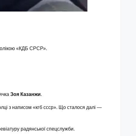
мволікою «КДБ СРСР».
іячка
Зоя Казанжи
.
олці з написом «кгб ссср». Що сталося далі —
евіатуру радянської спецслужби.