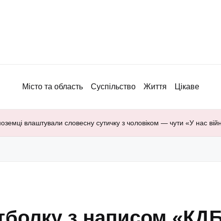
Місто та область
Суспільство
Життя
Цікаве
земці влаштували словесну сутичку з чоловіком — чути «У нас війн
тболку з написом «КД