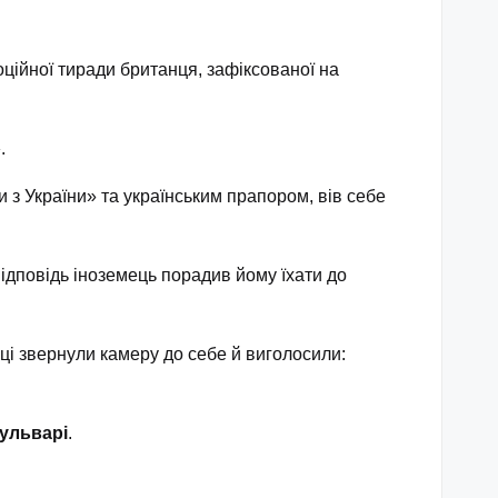
ційної тиради британця, зафіксованої на
»
.
 з України» та українським прапором, вів себе
ідповідь іноземець порадив йому їхати до
мці звернули камеру до себе й виголосили:
бульварі
.