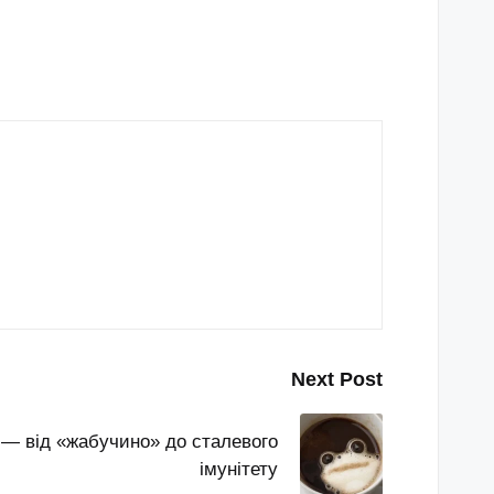
Next Post
 — від «жабучино» до сталевого
імунітету