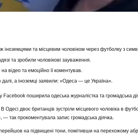
іж іноземцями та місцевим чоловіком через футболку з си
одязі та зробили чоловікові зауваження.
 на відео та емоційно її коментував.
 далі, а іноземці заявили: «Одеса — це Україна».
єму Facebook поширила одеська журналістка та громадська д
 В Одесі двоє британців зустріли місцевого чоловіка в футб
к», — так прокоментувала запис громадська діячка.
у перейшов на підвищені тони, помітивши на перехожому абр