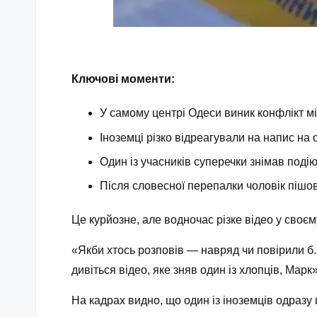
Ключові моменти:
У самому центрі Одеси виник конфлікт м
Іноземці різко відреагували на напис на 
Один із учасників суперечки знімав подію
Після словесної перепалки чоловік пішов
Це курйозне, але водночас різке відео у сво
«Якби хтось розповів — навряд чи повірили б.
дивіться відео, яке зняв один із хлопців, Мар
На кадрах видно, що один із іноземців одраз