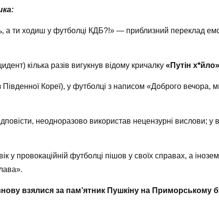
ика:
ь, а ти ходиш у футболці КДБ?!» — приблизний переклад емо
цидент) кілька разів вигукнув відому кричалку
«Путін х*йло
івденної Кореї), у футболці з написом «Доброго вечора, ми
дповісти, неодноразово використав нецензурні вислови; у в
ік у провокаційній футболці пішов у своїх справах, а інозе
лава».
 знову взялися за пам’ятник Пушкіну на Приморському 