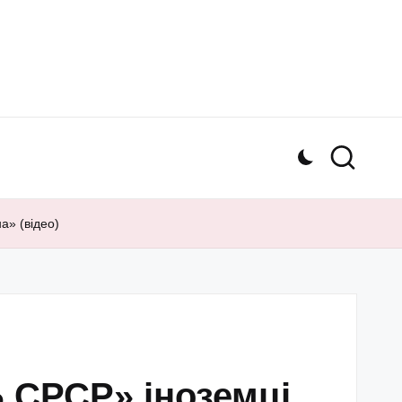
а» (відео)
Б СРСР» іноземці