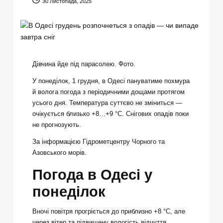
30 Листопада, 2025
Дівчина йде під парасолею. Фото.
У понеділок, 1 грудня, в Одесі пануватиме похмура
й волога погода з періодичними дощами протягом
усього дня. Температура суттєво не зміниться —
очікується близько +8…+9 °C. Снігових опадів поки
не прогнозують.
За інформацією Гідрометцентру Чорного та
Азовського морів.
Погода в Одесі у
понеділок
Вночі повітря прогріється до приблизно +8 °C, але
через вітер та підвищену вологість відчуття