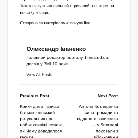
Також очікується сильний і тривалий геошторм на
початку місяця.
Створено за матеріалами: novyny.live
Олександр Іваненко
Головний редактор порталу Times.od.ua,
досвід у ЗМІ 10 років.
View All Posts
Post
Previous Post
Next Post
navigation
Крики дітей і відчай
Антона Котляренка
батьків: одеський
— сина громади та
рятувальник про
відданого захисника
найжахливіші пожежі,
— у Болграді
які йому доводилося
поховали з
гасити
військовими