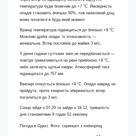
температури буде ближчим до +7 °C. Ймовірність
опадів становить близько 50%, тож невеликий дощ
може початися в будь-який момент.
Вранці температура підвищиться до близько +9 °C.
Можливі дрібні опади, їх інтенсивність —
мінімальна. Вітер послабне до майже 3 м/с.
У денні години суттєвих змін не передбачається —
повітря триматиметься на рівні приблизно +9 °C,
небо затягнуть щільні хмари. Атмосферний тиск
підвищиться до 757 мм.
Ввечері очікується близько +9 °C. Опади навряд чи
пройдуть, проте хмарність збережеться; вітер
посилиться до 3 м/с.
Сонце зійде о 07:20 та зайде о 16:12, тривалість
дня становитиме 8 годин 51 хвилину.
Погода в Одесі. Фото: скриншот з meteoprog