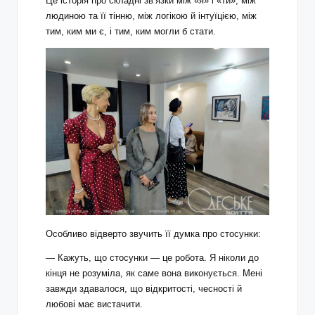
Це історія про складні зв’язки між «я» і «ти», між
людиною та її тінню, між логікою й інтуїцією, між
тим, ким ми є, і тим, ким могли б стати.
Особливо відверто звучить її думка про стосунки:
— Кажуть, що стосунки — це робота. Я ніколи до
кінця не розуміла, як саме вона виконується. Мені
завжди здавалося, що відкритості, чесності й
любові має вистачити.