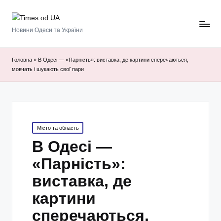
Новини Одеси та України
Головна
»
В Одесі — «Парність»: виставка, де картини сперечаються,
мовчать і шукають свої пари
Posted
Місто та область
in
В Одесі —
«Парність»:
виставка, де
картини
сперечаються,