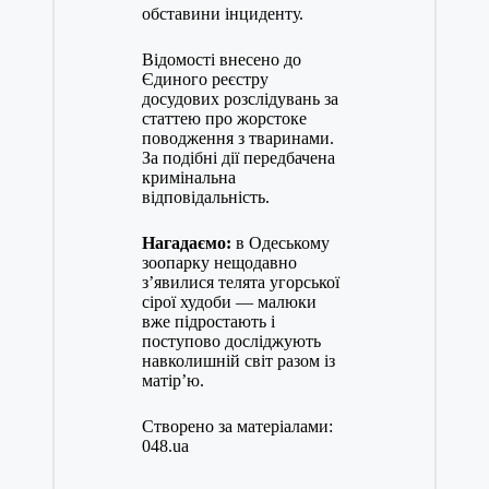
обставини інциденту.
Відомості внесено до
Єдиного реєстру
досудових розслідувань за
статтею про жорстоке
поводження з тваринами.
За подібні дії передбачена
кримінальна
відповідальність.
Нагадаємо:
в Одеському
зоопарку нещодавно
з’явилися телята угорської
сірої худоби — малюки
вже підростають і
поступово досліджують
навколишній світ разом із
матір’ю.
Створено за матеріалами:
048.ua