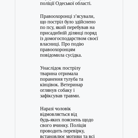
поліції Одеської області.
Правоохоронці з’ясували,
що постріл було здійснено
по псу, який перебував на
присадибній ділянці поряд
із домогосподарством своєї
власниці. Про подію
правоохоронцям
повідомила сусідка.
Унаслідок пострілу
тварина отримала
поранення тулуба та
кінцівок. Ветеринар
оглянув собаку і
зафіксував травми.
Наразі чоловік
відмовляється від
будь‑яких пояснень щодо
свого вчинку. Поліція
проводить перевірку,
встановлює мотиви та всі