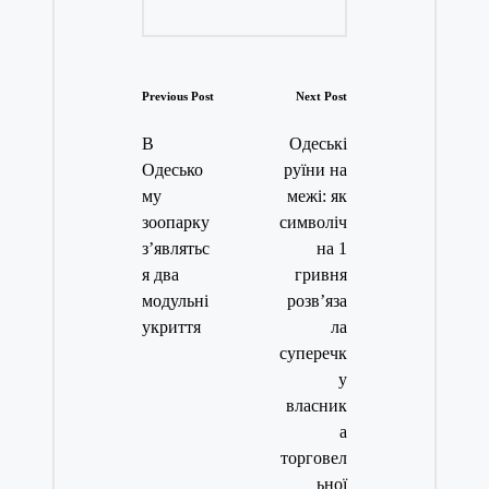
Post
Previous Post
Next Post
navigation
В
Одеські
Одесько
руїни на
му
межі: як
зоопарку
символіч
з’являтьс
на 1
я два
гривня
модульні
розв’яза
укриття
ла
суперечк
у
власник
а
торговел
ьної