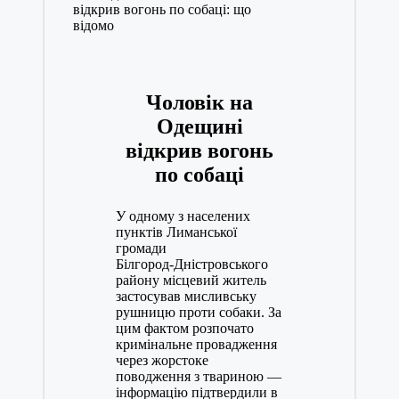
Чоловік на
Одещині
відкрив вогонь
по собаці
У одному з населених
пунктів Лиманської
громади
Білгород‑Дністровського
району місцевий житель
застосував мисливську
рушницю проти собаки. За
цим фактом розпочато
кримінальне провадження
через жорстоке
поводження з твариною —
інформацію підтвердили в