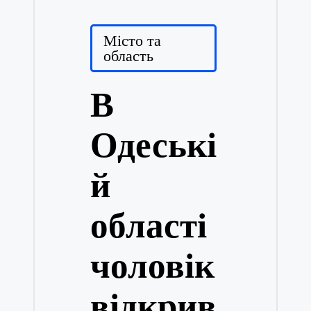
Posted
Місто та
in
область
В
Одеські
й
області
чоловік
відкрив