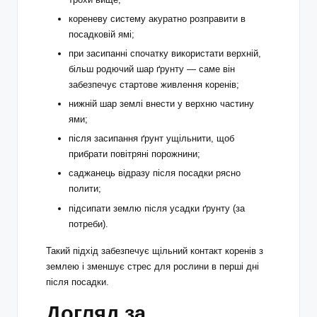
кореневу систему акуратно розправити в
посадковій ямі;
при засипанні спочатку використати верхній,
більш родючий шар ґрунту — саме він
забезпечує стартове живлення коренів;
нижній шар землі внести у верхню частину
ями;
після засипання ґрунт ущільнити, щоб
прибрати повітряні порожнини;
саджанець відразу після посадки рясно
полити;
підсипати землю після усадки ґрунту (за
потреби).
Такий підхід забезпечує щільний контакт коренів з
землею і зменшує стрес для рослини в перші дні
після посадки.
Догляд за