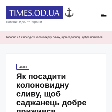
Новини Одеси та України
Головна
»
Як посадити колоновидну сливу, щоб саджанець добре прижився
Posted
Цікаве
in
Як посадити
колоновидну
сливу, щоб
саджанець добре
прижився