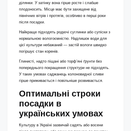
ділянки. У затінку вона гірше росте і слабше
плодоносить. Місце має бути захищене від
північних вітрів і протягів, особливо в перші роки
після посадки.
Найкраще підходять родючі суглинки або супіски з
нормальною вологоємністю. Надлишок води для
цієї культури небажаний — застій вологи швидко
погіршує стан коренів.
Глинисті, надто піщані або торф’яні ґрунти без
попереднього покращення структури не підходять.
У таких умовах саджанець колоновидної сливи
гірше приживається і повільніше розвивається.
Оптимальні строки
посадки в
українських умовах
Культуру в Україні зазвичай садять або восени