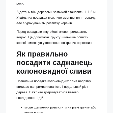
роки.
Відстань між деревами зазвичай становить 1–1,5 м.
У щільних посадках можливе зменшення інтервалу,
але з урахуванням розвитку коренів.
Перед висадкою яму обов’язково проливають
водою. Це допомагає ґрунту щільніше облягти
корені і зменшує утворення повітряних порожнин.
Як правильно
посадити саджанець
колоновидної сливи
Правильна посадка колоновидних слив напряму
впливає на приживлюваність і подальший ріст
дерева. Важливо дотримуватися базової
послідовності дій:
місце щеплення розмістити на рівні ґрунту або
трохи вище;