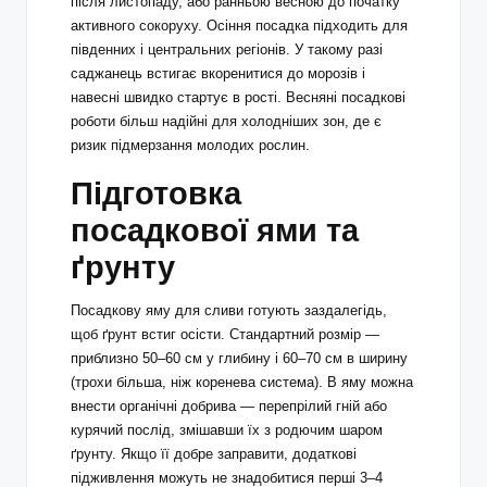
після листопаду, або ранньою весною до початку
активного сокоруху. Осіння посадка підходить для
південних і центральних регіонів. У такому разі
саджанець встигає вкоренитися до морозів і
навесні швидко стартує в рості. Весняні посадкові
роботи більш надійні для холодніших зон, де є
ризик підмерзання молодих рослин.
Підготовка
посадкової ями та
ґрунту
Посадкову яму для сливи готують заздалегідь,
щоб ґрунт встиг осісти. Стандартний розмір —
приблизно 50–60 см у глибину і 60–70 см в ширину
(трохи більша, ніж коренева система). В яму можна
внести органічні добрива — перепрілий гній або
курячий послід, змішавши їх з родючим шаром
ґрунту. Якщо її добре заправити, додаткові
підживлення можуть не знадобитися перші 3–4