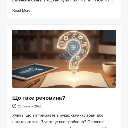
рахунку в банку. Якщо ви чули про ІПН, то РНОКПП…
Read More
Що таке речовина?
26 Лютого, 2026
Уявіть, що ви тримаєте в руках склянку води або
шматок заліза. З чого це все зроблено? Основою