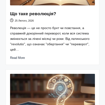
Що таке революція?
25 Лютого, 2026
Революція — це не просто бунт чи повстання, а
справжній докорінний переворот, коли вся система
змінюється за лічені місяці чи роки. Від латинського
"revolutio", що означає "обертання" чи "переворот",
цей…
Read More