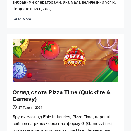
вибраними операторами, яка мала величезний успіх.
Чи достатньо цього,…
Read More
Огляд слота Pizza Time (Quickfire &
Gamevy)
17 Травня, 2024
Другий слот від Epic Industries, Pizza Time, нарешті
вийшов на ринок через платформу G (Gamevy) і всі
пов’язані агрегатори, такі як Quickfire. Першим був