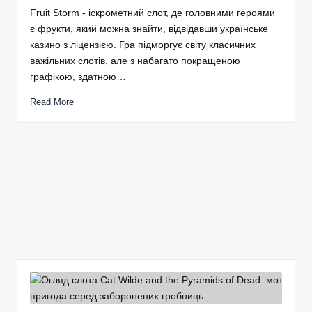
Fruit Storm - іскрометний слот, де головними героями
є фрукти, який можна знайти, відвідавши українське
казино з ліцензією. Гра підморгує світу класичних
важільних слотів, але з набагато покращеною
графікою, здатною…
Read More